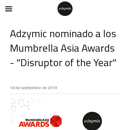
Inicio
Adzymic nominado a los 
Soluciones
Mumbrella Asia Awards 
Servicios
CMP
- "Disruptor of the Year"
DCO
Ads Showcase
Smart Survey
Casos de éxito
Recursos
18 de septiembre de 2018
Nosotros
Blogs / Noticias
Smart Previewer Gratuito
Español
Español